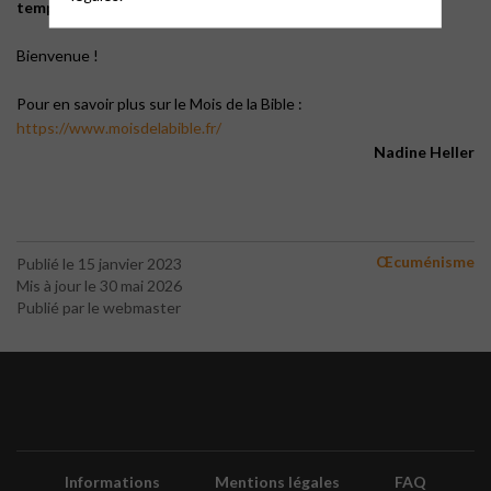
temple d’Annecy
Bienvenue !
Pour en savoir plus sur le Mois de la Bible :
https://www.moisdelabible.fr/
Nadine Heller
Œcuménisme
Publié le 15 janvier 2023
Mis à jour le 30 mai 2026
Publié par le webmaster
Informations
Mentions légales
FAQ