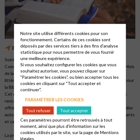
Notre site utilise différents cookies pour son
fonctionnement. Certains de ces cookies sont
déposés par des services tiers à des fins d'analyse
Bible en partage
statistique pour nous permettre de vous fournir
une meilleure expérience.
Soirées œcuméniques, à 18 h 30 au temple
Si vous souhaitez configurer les cookies que vous
Comme chaque année, l’Alliance biblique française organise le Mois
souhaitez autoriser, vous pouvez cliquer sur
de la Bible, en collaboration avec le Syndicat des libraires de
"Paramétrer les cookies", ou bien accepter tous les
littérature religieuse (SLLR). L’objectif est de susciter l’intérêt pour
cookies en cliquant sur "Tout accepter et
la Bible et d’en promouvoir la découverte.
continuer".
Cet événement est l’occasion de vous rappeler qu’à travers les
PARAMÉTRER LES COOKIES
rencontres
« La Bible en partage »
, la paroisse d’Annecy vous
offre, chaque troisième vendredi du mois, un rendez- vous régulier
Tout refuser
Tout accepter
autour d’un texte biblique. Ces rencontres réunissent protestants
Ces paramètres pourront être retrouvés à tout
et catholiques.
moment, ainsi que plus d'information sur les
cookies utilisés par le site, sur la page de
Mentions
La prochaine rencontre a lieu
ce vendredi 17 mars à 18h30 au
légales.